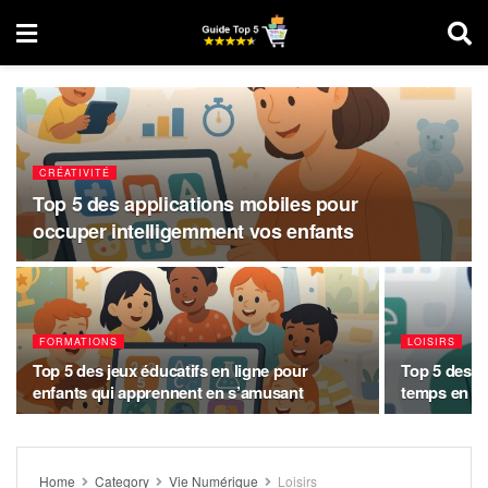
CRÉATIVITÉ
Top 5 des applications mobiles pour
occuper intelligemment vos enfants
FORMATIONS
LOISIRS
Top 5 des jeux éducatifs en ligne pour
Top 5 des s
enfants qui apprennent en s’amusant
temps en 2
Home
Category
Vie Numérique
Loisirs