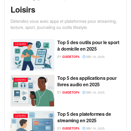
Loisirs
Détendez-vous avec apps et plateformes pour streaming,
lecture, sport, journaling ou outils lifestyle.
Top 5 des outils pour le sport
LOISIRS
à domicile en 2025
BY
GUIDETOP5
MAI 16, 2025
Top 5 des applications pour
LOISIRS
livres audio en 2025
BY
GUIDETOP5
MAI 16, 2025
Top 5 des plateformes de
LOISIRS
streaming en 2025
BY
GUIDETOP5
MAI 16, 2025