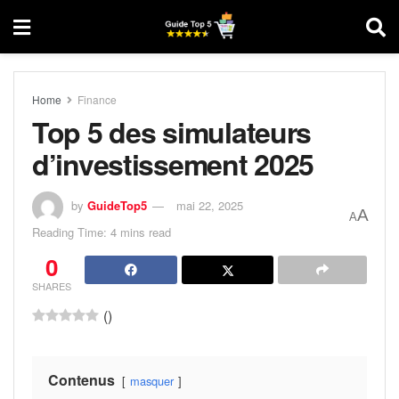
Home
Finance
Top 5 des simulateurs
d’investissement 2025
by
GuideTop5
mai 22, 2025
A
A
Reading Time: 4 mins read
0
SHARES
(
)
Contenus
masquer