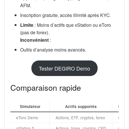
AFM.
Inscription gratuite, accès illimité après KYC.
Limite
: Moins d’actifs que xStation ou eToro
(pas de forex).
Inconvénient
:
Outils d’analyse moins avancés.
Tester DEGIRO Demo
Comparaison rapide
Simulateur
Actifs supportés
Frais 
eToro Demo
Actions, ETF, cryptos, forex
0 $
xStation 5
Actions, forex, cryptos, CFD
0 €