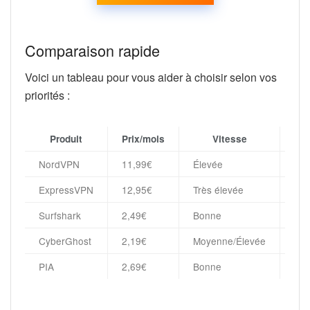
Comparaison rapide
Voici un tableau pour vous aider à choisir selon vos
priorités :
Produit
Prix/mois
Vitesse
Co
NordVPN
11,99€
Élevée
6
ExpressVPN
12,95€
Très élevée
5
Surfshark
2,49€
Bonne
Illi
CyberGhost
2,19€
Moyenne/Élevée
7
PIA
2,69€
Bonne
10