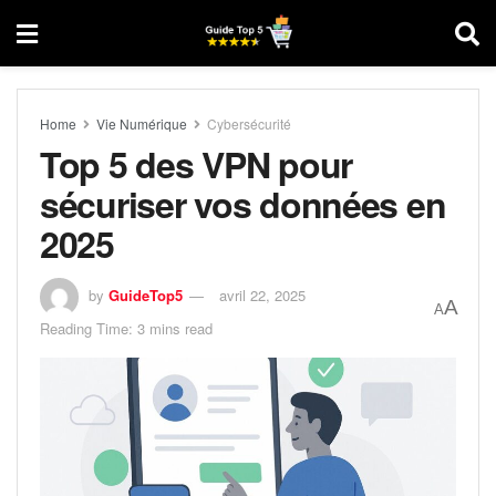
Home
Vie Numérique
Cybersécurité
Top 5 des VPN pour
sécuriser vos données en
2025
by
GuideTop5
avril 22, 2025
A
A
Reading Time: 3 mins read